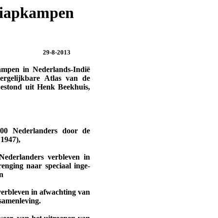
rsiapkampen
29-8-2013
ampen in Nederlands-Indië
ergelijkbare Atlas van de
bestond uit Henk Beekhuis,
.000 Nederlanders door de
 1947),
Nederlanders verbleven in
enging naar speciaal inge­
n
verbleven in afwachting van
samen­leving.