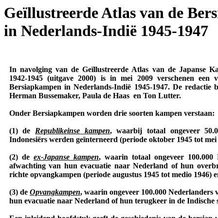
Geïllustreerde Atlas van de Be
in Nederlands-Indië 1945-1947
In navolging van de Geïllustreerde Atlas van de Japanse K
1942-1945 (uitgave 2000) is in mei 2009 verschenen een v
Bersiapkampen in Neder­lands-Indië 1945-1947. De redactie 
Herman Bussemaker, Paula de Haas
en Ton Lutter.
Onder Bersiapkampen worden drie soorten kampen verstaan:
(1) de
Republikeinse kampen
, waarbij totaal ongeveer 50
Indonesiërs werden geïnterneerd (periode oktober 1945 tot mei
(2) de
ex-Japanse kampen
, waarin totaal ongeveer 100.000 
afwach­ting van hun evacuatie naar Nederland of hun overbr
richte opvang­kampen (periode augustus 1945 tot medio 1946) e
(3) de
Opvangkampen
, waarin ongeveer 100.000 Neder­landers 
hun evacuatie naar Nederland of hun terugkeer in de Indische 