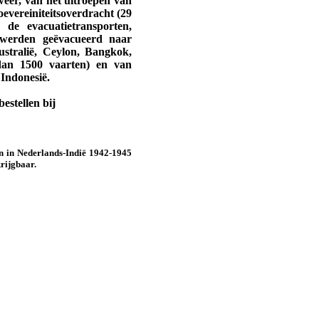
weer, van het uitroepen van
evereini­teits­overdracht (29
de evacuatie­transporten,
werden geëva­cueerd naar
ustralië, Ceylon, Bangkok,
dan 1500 vaarten) en van
Indo­nesië.
estellen bij
n in Nederlands-Indië 1942-1945
krijgbaar.