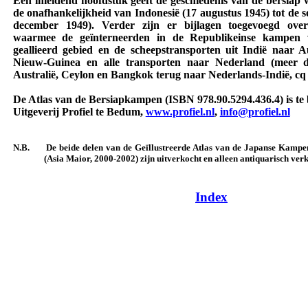
Een inleidend hoofdstuk geeft de geschiedenis van de bersiap 
de onaf­hankelijkheid van Indonesië (17 augustus 1945) tot de so
december 1949). Verder zijn er bijlagen toegevoegd over 
waarmee de geïnterneerden in de Republikeinse kampen 
geallieerd gebied en de scheepstransporten uit Indië naar A
Nieuw-Guinea en alle transporten naar Nederland (meer 
Australië, Ceylon en Bangkok terug naar Nederlands-Indië, cq 
De Atlas van de Bersiapkampen (ISBN 978.90.5294.436.4) is te b
Uitgeverij Profiel te Bedum,
www.profiel.nl
,
info@profiel.nl
N.B.
De beide delen van de Geïllustreerde Atlas van de Japanse Kampe
(Asia Maior, 2000-2002) zijn uitverkocht en alleen antiquarisch ver
Index