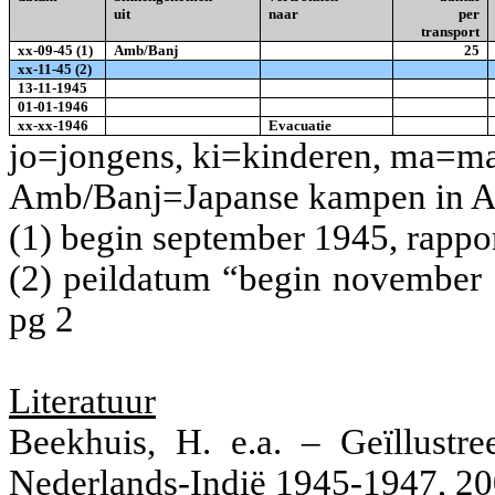
uit
naar
per
transport
xx-09-45 (1)
Amb/Banj
25
xx-11-45 (2)
13-11-1945
01-01-1946
xx-xx-1946
Evacuatie
jo=jongens, ki=kinderen, ma=m
Amb/Banj=Japanse kampen in A
(1) begin september 1945, rappo
(2)
peildatum “begin november 
pg 2
Literatuur
Beekhuis, H. e.a. – Geïllustr
Nederlands-Indië 1945-1947, 20