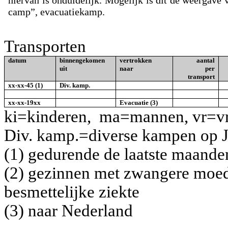
hiervan is onduidelijk. Mogelijk is dit de weergave 
camp”, evacuatiekamp.
Transporten
datum
binnengekomen
vertrokken
aantal
uit
naar
per
transport
xx-xx-45 (1)
Div. kamp.
xx-xx-19xx
Evacuatie (3)
ki=kinderen,
ma=mannen, vr=v
Div. kamp.=diverse kampen op 
(1) gedurende de laatste maande
(2) gezinnen met zwangere moede
besmettelijke ziekte
(3) naar Nederland