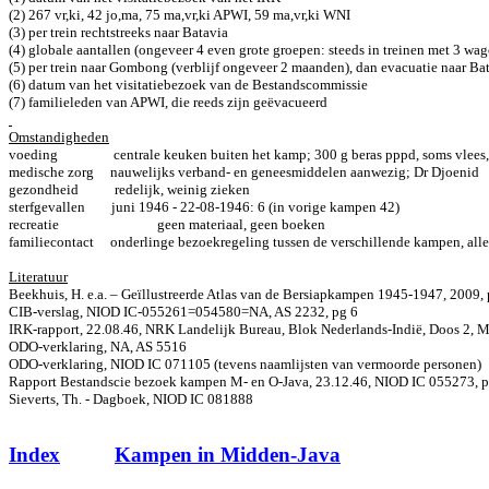
(2) 267 vr,ki, 42 jo,ma, 75 ma,vr,ki APWI, 59 ma,vr,ki WNI
(3) per trein rechtstreeks naar Batavia
(4) globale aantallen (ongeveer 4 even grote groepen: steeds in treinen met 3 wag
(5) per trein naar Gombong (verblijf ongeveer 2 maanden), dan evacuatie naar B
(6) datum van het visitatiebezoek van de Bestandscommissie
(7) familieleden van APWI, die reeds zijn geëvacueerd
Omstandigheden
voeding
centrale keuken buiten het kamp; 300 g beras pppd, soms vlees,
medische zorg
nauwelijks verband- en geneesmiddelen aanwezig; Dr Djoenid
gezondheid
redelijk, weinig zieken
sterfgevallen
juni 1946 - 22-08-1946: 6 (in vorige kampen 42)
recreatie
geen materiaal, geen boeken
familiecontact
onderlinge bezoekregeling tussen de verschillende kampen, all
Literatuur
Beekhuis, H. e.a. – Geïllustreerde Atlas van de Bersiapkampen 1945-1947, 2009,
CIB-verslag, NIOD IC-055261=054580=NA, AS 2232, pg 6
IRK-rapport, 22.08.46, NRK Landelijk Bureau, Blok Nederlands-Indië, Doos 2, M
ODO-verklaring, NA, AS 5516
ODO-verklaring, NIOD IC 071105 (tevens naamlijsten van vermoorde personen)
Rapport Bestandscie bezoek kampen M- en O-Java, 23.12.46, NIOD IC 055273,
Sieverts, Th. - Dagboek, NIOD IC 081888
Index
Kampen in Midden-Java