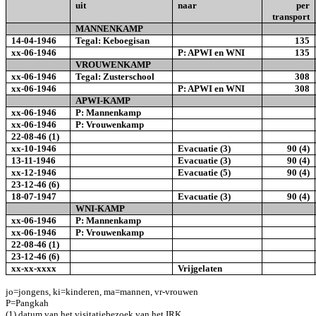
uit
naar
per
transport
MANNENKAMP
14-04-1946
Tegal: Keboegisan
135
xx-06-1946
P: APWI en WNI
135
VROUWENKAMP
xx-06-1946
Tegal: Zusterschool
308
xx-06-1946
P: APWI en WNI
308
APWI-KAMP
xx-06-1946
P: Mannenkamp
xx-06-1946
P: Vrouwenkamp
22-08-46
(1)
xx-10-1946
Evacuatie (3)
90 (4)
13-11-1946
Evacuatie (3)
90 (4)
xx-12-1946
Evacuatie (5)
90 (4)
23-12-46
(6)
18-07-1947
Evacuatie (3)
90 (4)
WNI-KAMP
xx-06-1946
P: Mannenkamp
xx-06-1946
P: Vrouwenkamp
22-08-46
(1)
23-12-46
(6)
xx-xx-xxxx
Vrijgelaten
jo=jongens, ki=kinderen, ma=mannen, vr-vrouwen
P=Pangkah
(1) datum van het visitatiebezoek van het IRK