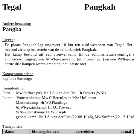
Tegal
Pangkah
Andere benaming
Pangka
Ligging
De plaats Pangkah lag ongeveer 10 km ten zuid-westenen van Tegal. Het
bevond zich op het terrein van de suikerfabriek Pangkah.
Het kamp bestond uit een vrouwenkamp (in de administratuerswoning),
employé­woningen), een APWI-gezinskamp (in 7 woningen) en een WNI-gezi
eerste drie kampen waren omheind, het laatste niet.
Kampcommandant
kapitein Soemirgo
Kampleiding
Eerst:
Mw Soffner (vr); Hr H.A. van der Elst,
Hr Preyers (WNI)
Later:
Vrouwenkamp: Mw C.Hercules en Mw Molleman
Mannenkamp: Hr W.J.Plantinga
APWI-gezinskamp: Hr J.C.Provost
WNI-gezinskamp: Hr W.Joseph
gehele kamp: Hr H.A. van der Elst (22-08-1946), Mw Soffner (22-12-194
Transporten
datum
binnengekomen
vertrokken
aantal