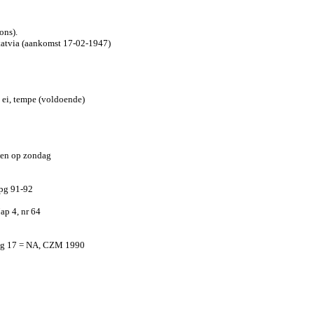
ons).
atatvia (aankomst 17-02-1947)
 ei, tempe (voldoende)
een op zondag
 pg 91-92
ap 4, nr 64
 pg 17 = NA, CZM 1990