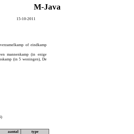
M-Java
15-10-2011
 verzamelkamp of eindkamp
 een mannenkamp (in enige
nskamp (in 5 woningen), De
6)
aantal
type