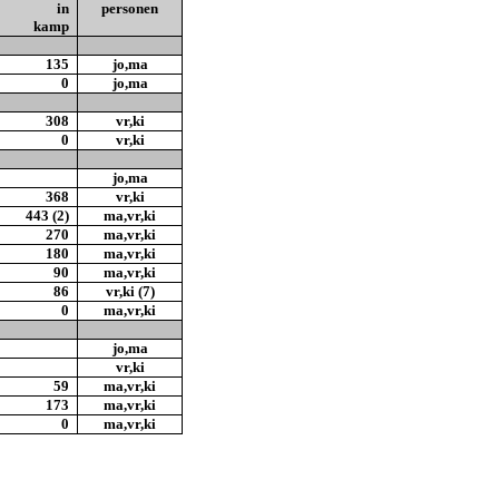
in
personen
kamp
135
jo,ma
0
jo,ma
308
vr,ki
0
vr,ki
jo,ma
368
vr,ki
443 (2)
ma,vr,ki
270
ma,vr,ki
180
ma,vr,ki
90
ma,vr,ki
86
vr,ki (7)
0
ma,vr,ki
jo,ma
vr,ki
59
ma,vr,ki
173
ma,vr,ki
0
ma,vr,ki