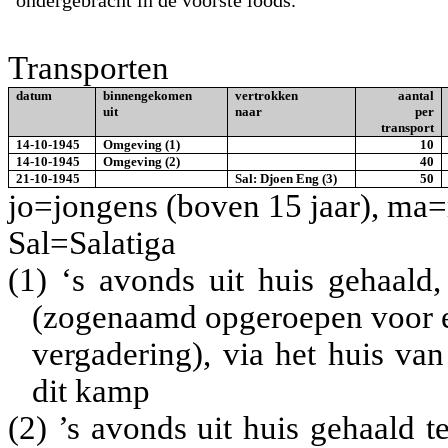
ondergebracht in de voorste loods.
Transporten
datum
binnengekomen
vertrokken
aantal
uit
naar
per
transport
14-10-1945
Omgeving (1)
10
14-10-1945
Omgeving (2)
40
21-10-1945
Sal: Djoen Eng (3)
50
jo=jongens (boven 15 jaar), m
Sal=Salatiga
(1)
‘s avonds uit huis gehaald,
(zogenaamd opgeroepen voor 
verga­dering), via het huis va
dit kamp
(2)
’s avonds uit huis gehaald 