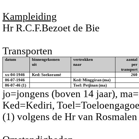
Kampleiding
Hr R.C.F.Bezoet de Bie
Transporten
datum
binnengekomen
vertrokken
aantal
uit
naar
per
transport
xx-04-1946
Ked: Soekoramé
260
06-07-1946
Ked: Minggiran (ma)
06-07-46
(1)
Toel: Petjinan (ma)
jo=jongens (boven 14 jaar), m
Ked=Kediri, Toel=Toeloengago
(1) volgens de Hr van Rosmalen 