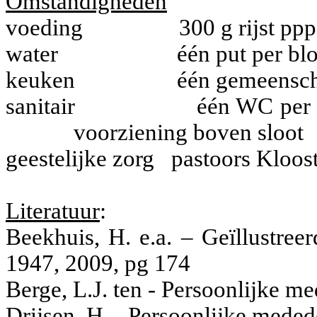
Omstandigheden
voeding
300 g rijst pp
water
één put per bl
keuken
één gemeensch
sanitair
één WC per b
voorziening boven sloot
geestelijke zorg
pastoors Kloos
Literatuur
:
Beekhuis, H. e.a. – Geïllustre
1947, 2009, pg 174
Berge, L.J. ten - Persoonlijke m
Drijsen, H. - Persoonlijke meded