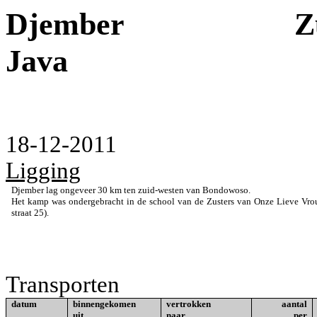
Djember
Z
Java
18-12-2011
Ligging
Djember lag ongeveer 30 km ten zuid-westen van Bondowoso.
Het kamp was ondergebracht in de school van de Zusters van Onze Lieve Vro
straat 25).
Transporten
datum
binnengekomen
vertrokken
aantal
uit
naar
per