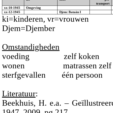
transport
xx-10-1945
Omgeving
xx-12-1945
Djem: Bataän I
ki=kinderen, vr=vrouwen
Djem=Djember
Omstandigheden
voeding
zelf koken
wonen
matrassen zel
sterfgevallen
één persoon
Literatuur
:
Beekhuis, H. e.a. – Geïllustre
1947, 2009, pg 217